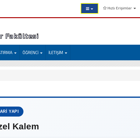
Hızlı Erişimler
er Fakültesi
ŞTIRMA
ÖĞRENCİ
İLETİŞİM
DARI YAPI
zel Kalem