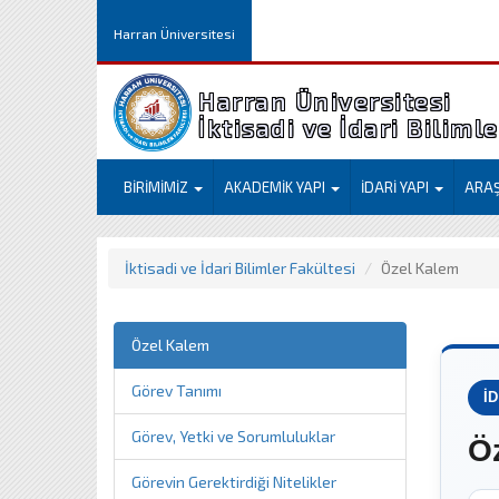
Harran Üniversitesi
Harran Üniversitesi
İktisadi ve İdari Biliml
BİRİMİMİZ
AKADEMİK YAPI
İDARİ YAPI
ARA
İktisadi ve İdari Bilimler Fakültesi
Özel Kalem
Özel Kalem
Görev Tanımı
İ
Görev, Yetki ve Sorumluluklar
Ö
Görevin Gerektirdiği Nitelikler