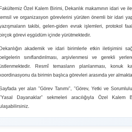
Fakültemiz Özel Kalem Birimi, Dekanlık makamının idari ve ile
temsil ve organizasyon görevlerini yürüten önemli bir idari ya
yazışmaların takibi, gelen-giden evrak işlemleri, protokol faal
birçok görevi eşgüdüm içinde yürütmektedir.
Dekanlığın akademik ve idari birimlerle etkin iletişimini 
belgelerin sınıflandırılması, arşivlenmesi ve gerekli yer
üstlenmektedir. Resmî temasların planlanması, konuk ka
koordinasyonu da birimin başlıca görevleri arasında yer almakta
Sayfada yer alan "Görev Tanımı", "Görev, Yetki ve Sorumlulukl
"Yasal Dayanaklar" sekmeleri aracılığıyla Özel Kalem Bir
ulaşabilirsiniz.