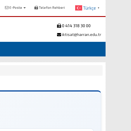
E-Posta
Telefon Rehberi
Türkçe
▼
0 414 318 30 00
iktisat@harran.edu.tr