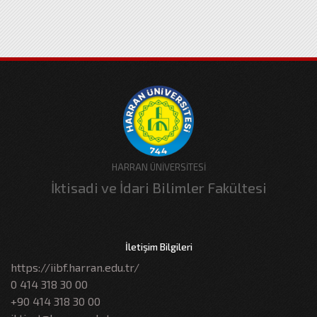
HARRAN ÜNİVERSİTESİ
İktisadi ve İdari Bilimler Fakültesi
İletişim Bilgileri
https://iibf.harran.edu.tr/
0 414 318 30 00
+90 414 318 30 00