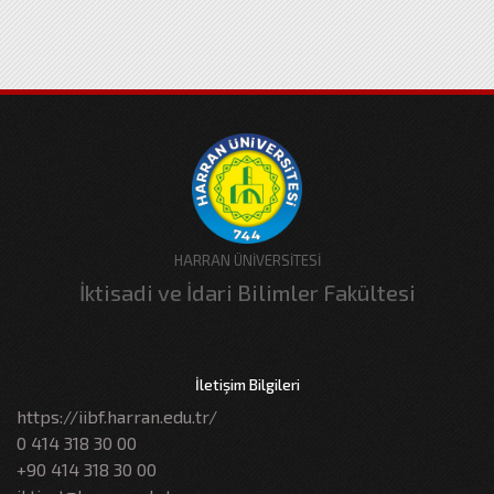
HARRAN ÜNİVERSİTESİ
İktisadi ve İdari Bilimler Fakültesi
İletişim Bilgileri
https://iibf.harran.edu.tr/
0 414 318 30 00
+90 414 318 30 00