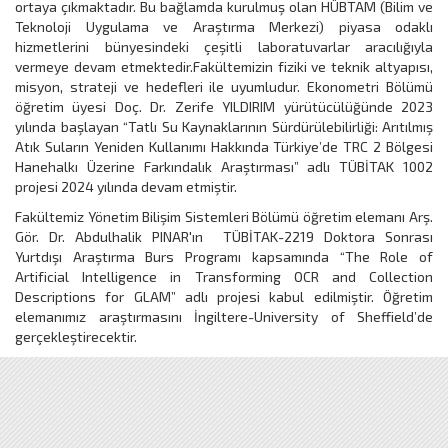
ortaya çıkmaktadır. Bu bağlamda kurulmuş olan HÜBTAM (Bilim ve
Teknoloji Uygulama ve Araştırma Merkezi) piyasa odaklı
hizmetlerini bünyesindeki çeşitli laboratuvarlar aracılığıyla
vermeye devam etmektedir.Fakültemizin fiziki ve teknik altyapısı,
misyon, strateji ve hedefleri ile uyumludur. Ekonometri Bölümü
öğretim üyesi Doç. Dr. Zerife YILDIRIM yürütücülüğünde 2023
yılında başlayan “Tatlı Su Kaynaklarının Sürdürülebilirliği: Arıtılmış
Atık Suların Yeniden Kullanımı Hakkında Türkiye’de TRC 2 Bölgesi
Hanehalkı Üzerine Farkındalık Araştırması” adlı TÜBİTAK 1002
projesi 2024 yılında devam etmiştir.
Fakültemiz Yönetim Bilişim Sistemleri Bölümü öğretim elemanı Arş.
Gör. Dr. Abdulhalik PINAR'ın TÜBİTAK-2219 Doktora Sonrası
Yurtdışı Araştırma Burs Programı kapsamında “The Role of
Artificial Intelligence in Transforming OCR and Collection
Descriptions for GLAM” adlı projesi kabul edilmiştir. Öğretim
elemanımız araştırmasını İngiltere-University of Sheffield’de
gerçekleştirecektir.