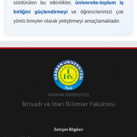
sürdürülen bu etkinlikler,
üniversite-toplum iş
birliğini güçlendirmeyi
ve öğrencilerimizi çok
yönlü bireyler olarak yetiştirmeyi amaçlamaktadır.
HARRAN ÜNİVERSİTESİ
İktisadi ve İdari Bilimler Fakültesi
İletişim Bilgileri