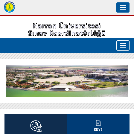
Toggl
naviga
Harran Üniversitesi
Sınav Koordinatörlüğü
Toggl
navig
Geri
İleri
EBYS