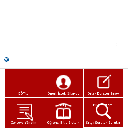
DÖF'ler
Öneri, İstek, Şikayet,
Ortak Dersler Sınav
Bilgi
Bilgi Sistemi
Çerçeve Yönetim
Öğrenci Bilgi Sistemi
Sıkça Sorulan Sorular