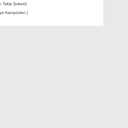
ı Takip Şubesi)
e Kampüsleri )