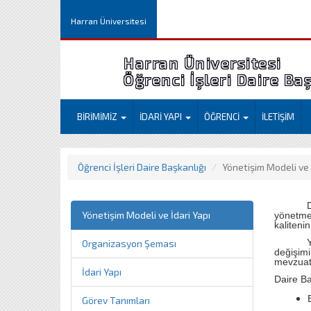
Harran Üniversitesi
Harran Üniversitesi
Öğrenci İşleri Daire Ba
BİRİMİMİZ
İDARİ YAPI
ÖĞRENCİ
İLETİŞİM
Öğrenci İşleri Daire Başkanlığı
Yönetişim Modeli ve 
D
Yönetişim Modeli ve İdari Yapı
yönetme
kaliteni
Yükseköğ
Organizasyon Şeması
değişimi
mevzuatl
İdari Yapı
Daire B
Görev Tanımları