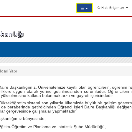
Hızlı Erişimler
şkanlığı
İdari Yapı
aire Başkanlığımız, Üniversitemize kayıtlı olan öğrencilerin, öğrenim ha
liklere uygun olarak yerine getirilmesinden sorumludur. Öğrenciler
n yükselmesine katkıda bulunmak arzu ve gayreti içerisindedir.
retim sistemi son yıllarda ülkemizde büyük bir gelişim göstermiştir
 de beraberinde getirdiğinden Öğrenci İşleri Daire Başkanlığı değişe
ar çerçevesinde çalışmalar yapmaktadır.
aşkanlığımız bünyesinde;
Eğitim-Öğretim ve Planlama ve İstatistik Şube Müdürlüğü,