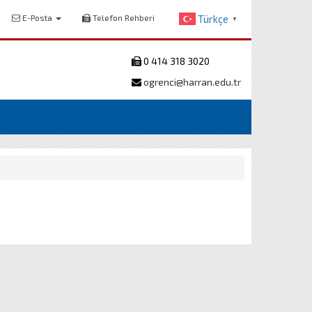
E-Posta
Telefon Rehberi
Türkçe
▼
0 414 318 3020
ogrenci@harran.edu.tr