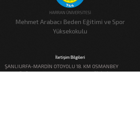
HARRAN ÜNİVERSİTESİ
Mehmet Arabacı Beden Eğitimi ve Spor
Yüksekokulu
İletişim Bilgileri
ŞANLIURFA-MARDİN OTOYOLU 18. KM OSMANBEY
KAMPÜSÜ MEHMET ARABACI BEDEN EĞİTİMİ VE SPOR
YÜKSEKOKULU
0414 318 34 89
+90 414 318 30 00
besyo@harran.edu.tr
T.C. Harran Üniversitesi - Bilgi İşlem Daire Başkanlığı, Tüm hakları
saklıdır.