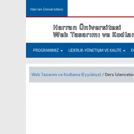
Harran Üniversitesi
Harran Üniversitesi
Web Tasarımı ve Kodla
PROGRAMIMIZ
LİDERLİK-YÖNETİŞİM VE KALİTE
E
Web Tasarımı ve Kodlama (Eyyübiye)
/ Ders İzlencele