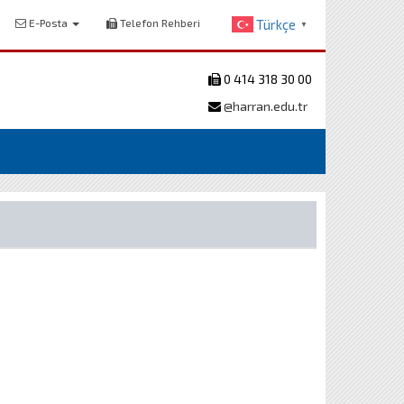
E-Posta
Telefon Rehberi
Türkçe
▼
0 414 318 30 00
@harran.edu.tr