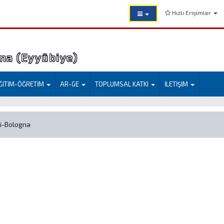
Hızlı Erişimler
ma (Eyyübiye)
ĞİTİM-ÖĞRETİM
AR-GE
TOPLUMSAL KATKI
İLETİŞİM
ri-Bologna