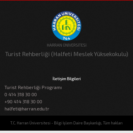
HARRAN ÜNİVERSİTESİ
Turist Rehberliği (Halfeti Meslek Yüksekokulu)
İletişim Bilgileri
Turist Rehberliği Programı
0 414 318 30 00
+90 414 318 30 00
halfeti@harran.edu.tr
T.C. Harran Üniversitesi - Bilgi İşlem Daire Başkanlığı, Tüm hakları