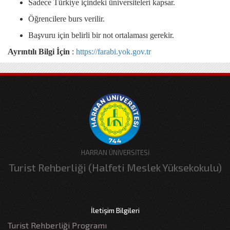
Sadece Türkiye içindeki üniversiteleri kapsar.
Öğrencilere burs verilir.
Başvuru için belirli bir not ortalaması gerekir.
Ayrıntılı Bilgi İçin
:
https://farabi.yok.gov.tr
HARRAN ÜNİVERSİTESİ
Turist Rehberliği (Halfeti Meslek Yüksekokulu)
İletişim Bilgileri
Turist Rehberliği Programı