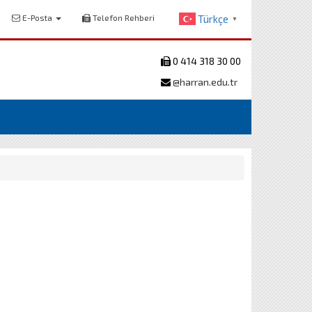
E-Posta
Telefon Rehberi
Türkçe
▼
0 414 318 30 00
@harran.edu.tr