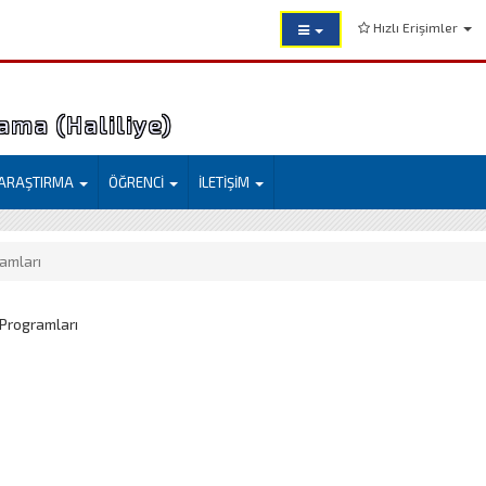
Hızlı Erişimler
ama (Haliliye)
ARAŞTIRMA
ÖĞRENCİ
İLETİŞİM
amları
Programları