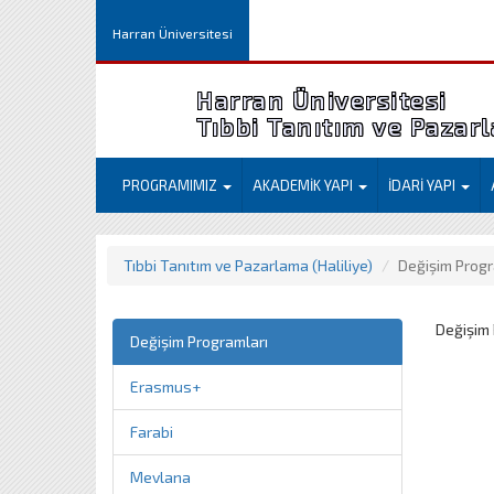
Harran Üniversitesi
Harran Üniversitesi
Tıbbi Tanıtım ve Pazarl
PROGRAMIMIZ
AKADEMİK YAPI
İDARİ YAPI
Tıbbi Tanıtım ve Pazarlama (Haliliye)
Değişim Progr
Değişim 
Değişim Programları
Erasmus+
Farabi
Mevlana