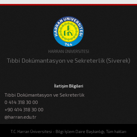
HARRAN ÜNİVERSİTESİ
Tıbbi Dokümantasyon ve Sekreterlik (Siverek)
İletişim Bilgileri
Tıbbi Dokümantasyon ve Sekreterlik
0 414 318 30 00
+90 414 318 30 00
@harran.edu.tr
T.C. Harran Üniversitesi - Bilgi İşlem Daire Başkanlığı, Tüm hakları