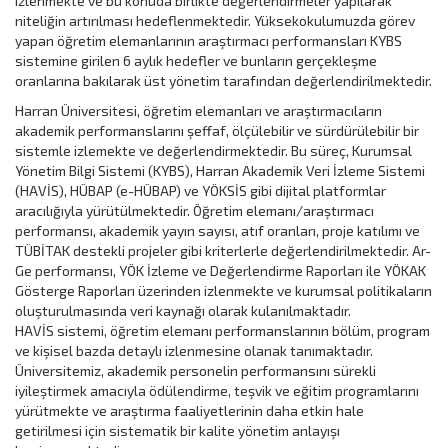
izlenmekte ve bu konuda birlikte değerlendirmeler yapılarak
niteliğin artırılması hedeflenmektedir. Yüksekokulumuzda görev
yapan öğretim elemanlarının araştırmacı performansları KYBS
sistemine girilen 6 aylık hedefler ve bunların gerçekleşme
oranlarına bakılarak üst yönetim tarafından değerlendirilmektedir.
Harran Üniversitesi, öğretim elemanları ve araştırmacıların
akademik performanslarını şeffaf, ölçülebilir ve sürdürülebilir bir
sistemle izlemekte ve değerlendirmektedir. Bu süreç, Kurumsal
Yönetim Bilgi Sistemi (KYBS), Harran Akademik Veri İzleme Sistemi
(HAVİS), HÜBAP (e-HÜBAP) ve YÖKSİS gibi dijital platformlar
aracılığıyla yürütülmektedir. Öğretim elemanı/araştırmacı
performansı, akademik yayın sayısı, atıf oranları, proje katılımı ve
TÜBİTAK destekli projeler gibi kriterlerle değerlendirilmektedir. Ar-
Ge performansı, YÖK İzleme ve Değerlendirme Raporları ile YÖKAK
Gösterge Raporları üzerinden izlenmekte ve kurumsal politikaların
oluşturulmasında veri kaynağı olarak kulanılmaktadır.
HAVİS sistemi, öğretim elemanı performanslarının bölüm, program
ve kişisel bazda detaylı izlenmesine olanak tanımaktadır.
Üniversitemiz, akademik personelin performansını sürekli
iyileştirmek amacıyla ödülendirme, teşvik ve eğitim programlarını
yürütmekte ve araştırma faaliyetlerinin daha etkin hale
getirilmesi için sistematik bir kalite yönetim anlayışı