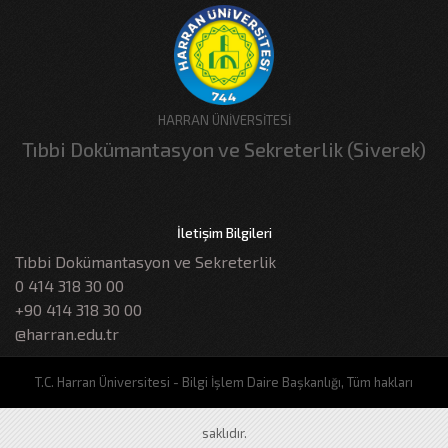
HARRAN ÜNİVERSİTESİ
Tıbbi Dokümantasyon ve Sekreterlik (Siverek)
İletişim Bilgileri
Tıbbi Dokümantasyon ve Sekreterlik
0 414 318 30 00
+90 414 318 30 00
@harran.edu.tr
T.C. Harran Üniversitesi - Bilgi İşlem Daire Başkanlığı, Tüm hakları
saklıdır.