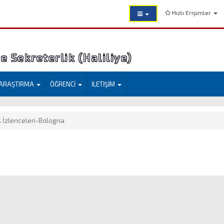
Hızlı Erişimler
 Sekreterlik (Haliliye)
ARAŞTIRMA
ÖĞRENCİ
İLETİŞİM
 İzlenceleri-Bologna