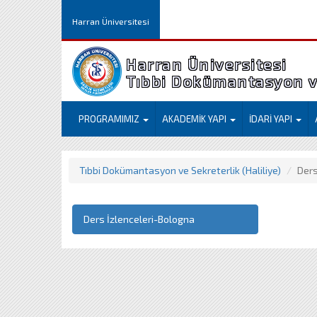
Harran Üniversitesi
Harran Üniversitesi
Tıbbi Dokümantasyon ve
PROGRAMIMIZ
AKADEMİK YAPI
İDARİ YAPI
Tıbbi Dokümantasyon ve Sekreterlik (Haliliye)
Ders
Ders İzlenceleri-Bologna