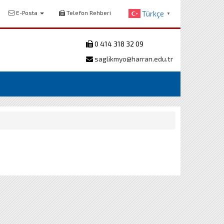
E-Posta
Telefon Rehberi
Türkçe
▼
0 414 318 32 09
saglikmyo@harran.edu.tr