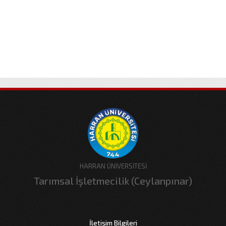
HARRAN ÜNİVERSİTESİ
Tarımsal İşletmecilik (Ceylanpınar)
İletişim Bilgileri