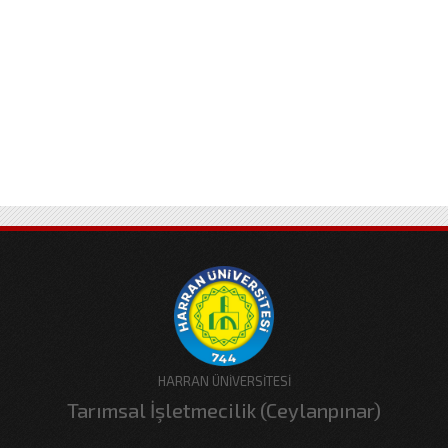
HARRAN ÜNİVERSİTESİ
Tarımsal İşletmecilik (Ceylanpınar)