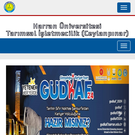
Toggl
naviga
Harran Üniversitesi
Tarımsal İşletmecilik (Ceylanpınar)
Toggl
navig
Geri
İleri