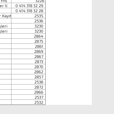
Yrd.
3226
er V.
0 414 318 32 29
0 414 318 32 28
r Kayıt
2535
2536
şleri
3230
şleri
3230
2864
2875
2861
2869
2867
2873
2870
2862
2857
2538
2872
2866
2537
2532