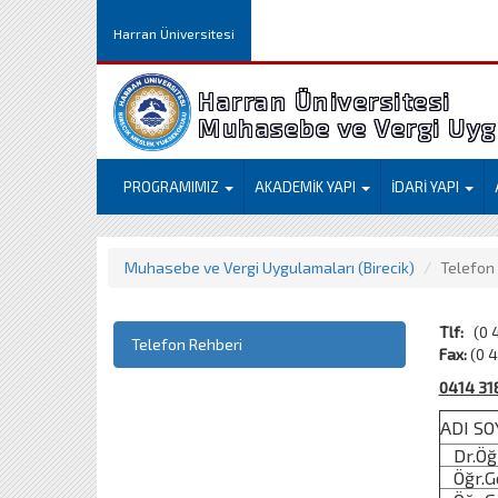
Harran Üniversitesi
Harran Üniversitesi
Muhasebe ve Vergi Uygu
PROGRAMIMIZ
AKADEMİK YAPI
İDARİ YAPI
Muhasebe ve Vergi Uygulamaları (Birecik)
Telefon
Tlf:
(0 4
Telefon Rehberi
Fax:
(0 4
0414 31
ADI SO
Dr.Öğ
Öğr.Gö