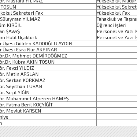
r. Mustafa YILMAZ
Yüksekokul Müdür 
 TOSUN
Yüksekokul Sekret
okul Sekreteri Fax
Yüksekokul Fax
 Süleyman YILMAZ
Tahakkuk ve Taşını
m KIRĞIL
Öğrenci İşleri
n ŞAVAŞ
Personel ve Yazı İ
m Halil Uçaktürk
Personel ve Yazı İ
.Üyesi Gülden KADOOĞLU AYDIN
.Üyesi Esra Nur AKPINAR
ör.Dr. Mehmet DEMİRDÖĞMEZ
r.Dr. Kübra AKIN TOSUN
r. Fevzi YILDIZ
r. Metin ARSLAN
r. Serkan KORKMAZ
r. Seyithan TURAN
. Seçil YİĞİN
ör. Muhammet Alperen HAMEŞ
r. Fatma Beril KOÇYİĞİT
r. Mevlüt KARSEN
iye
n