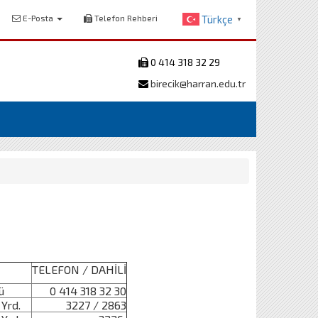
E-Posta
Telefon Rehberi
Türkçe
▼
0 414 318 32 29
birecik@harran.edu.tr
TELEFON / DAHİLİ
ü
0 414 318 32 30
Yrd.
3227 / 2863