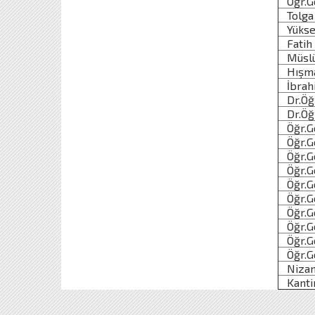
Öğr.Gö
Tolga
Yüksek
Fatih
Müslü
Hışma
İbrahi
Dr.Öğr
Dr.Öğr
Öğr.G
Öğr.Gö
Öğr.Gö
Öğr.Gö
Öğr.Gö
Öğr.Gö
Öğr.Gör
Öğr.G
Öğr.Gö
Öğr.Gö
Nizam
Kanti