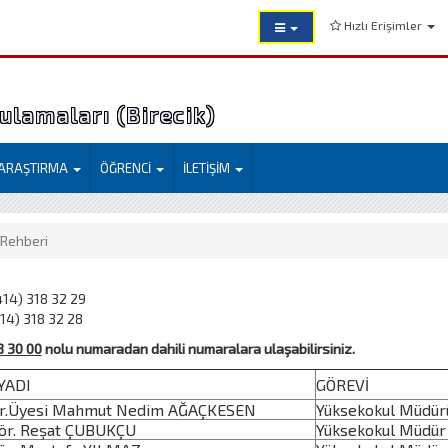
Hızlı Erişimler
lamaları (Birecik)
ARAŞTIRMA
ÖĞRENCİ
İLETİŞİM
 Rehberi
14) 318 32 29
14) 318 32 28
8 30 00
nolu numaradan dahili numaralara ulaşabilirsiniz.
YADI
GÖREVİ
r.Üyesi Mahmut Nedim AĞAÇKESEN
Yüksekokul Müdür
r. Reşat ÇUBUKÇU
Yüksekokul Müdür 