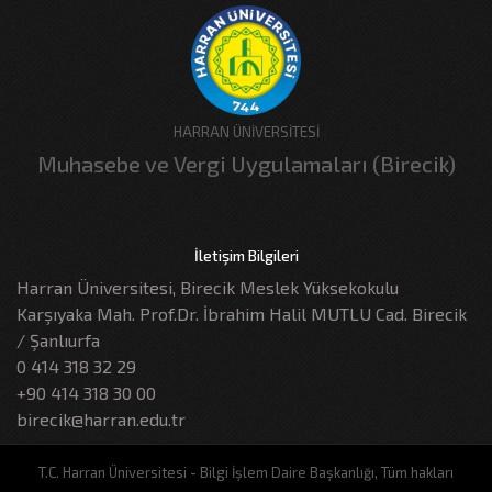
HARRAN ÜNİVERSİTESİ
Muhasebe ve Vergi Uygulamaları (Birecik)
İletişim Bilgileri
Harran Üniversitesi, Birecik Meslek Yüksekokulu
Karşıyaka Mah. Prof.Dr. İbrahim Halil MUTLU Cad. Birecik
/ Şanlıurfa
0 414 318 32 29
+90 414 318 30 00
birecik@harran.edu.tr
T.C. Harran Üniversitesi - Bilgi İşlem Daire Başkanlığı, Tüm hakları