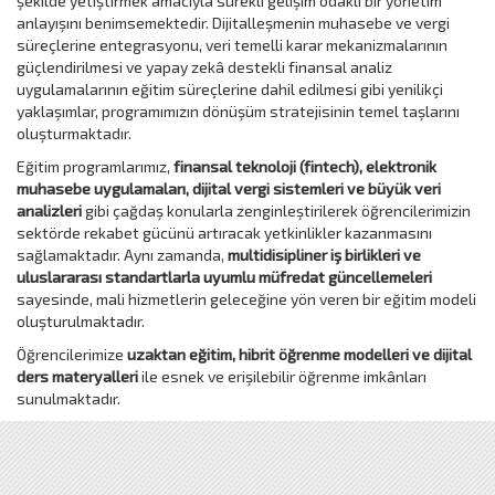
şekilde yetiştirmek amacıyla sürekli gelişim odaklı bir yönetim
anlayışını benimsemektedir. Dijitalleşmenin muhasebe ve vergi
süreçlerine entegrasyonu, veri temelli karar mekanizmalarının
güçlendirilmesi ve yapay zekâ destekli finansal analiz
uygulamalarının eğitim süreçlerine dahil edilmesi gibi yenilikçi
yaklaşımlar, programımızın dönüşüm stratejisinin temel taşlarını
oluşturmaktadır.
Eğitim programlarımız,
finansal teknoloji (fintech), elektronik
muhasebe uygulamaları, dijital vergi sistemleri ve büyük veri
analizleri
gibi çağdaş konularla zenginleştirilerek öğrencilerimizin
sektörde rekabet gücünü artıracak yetkinlikler kazanmasını
sağlamaktadır. Aynı zamanda,
multidisipliner iş birlikleri ve
uluslararası standartlarla uyumlu müfredat güncellemeleri
sayesinde, mali hizmetlerin geleceğine yön veren bir eğitim modeli
oluşturulmaktadır.
Öğrencilerimize
uzaktan eğitim, hibrit öğrenme modelleri ve dijital
ders materyalleri
ile esnek ve erişilebilir öğrenme imkânları
sunulmaktadır.