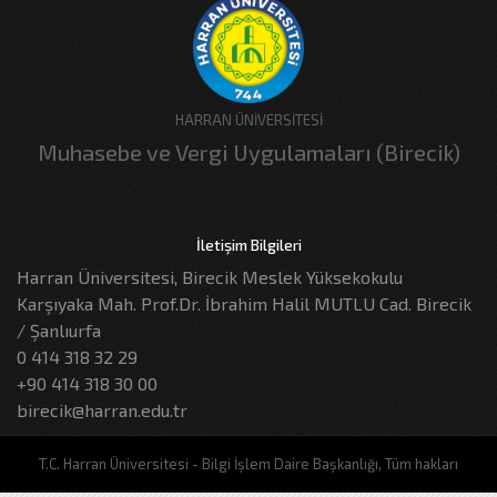
HARRAN ÜNİVERSİTESİ
Muhasebe ve Vergi Uygulamaları (Birecik)
İletişim Bilgileri
Harran Üniversitesi, Birecik Meslek Yüksekokulu
Karşıyaka Mah. Prof.Dr. İbrahim Halil MUTLU Cad. Birecik
/ Şanlıurfa
0 414 318 32 29
+90 414 318 30 00
birecik@harran.edu.tr
T.C. Harran Üniversitesi - Bilgi İşlem Daire Başkanlığı, Tüm hakları