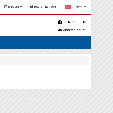
E-Posta
Telefon Rehberi
Türkçe
▼
0 414 318 30 00
@harran.edu.tr