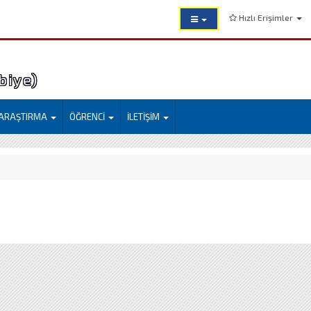
Hızlı Erişimler
mi (Eyyübiye)
ARAŞTIRMA
ÖĞRENCİ
İLETİŞİM