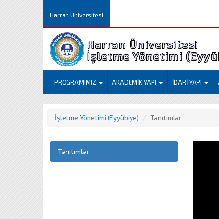
Harran Üniversitesi
Harran Üniversitesi
İşletme Yöneti
PROGRAMIMIZ
AKADEMİK YAPI
İDARİ YAPI
İşletme Yönetimi (Eyyübiye)
Tanıtımlar
Tanıtımlar