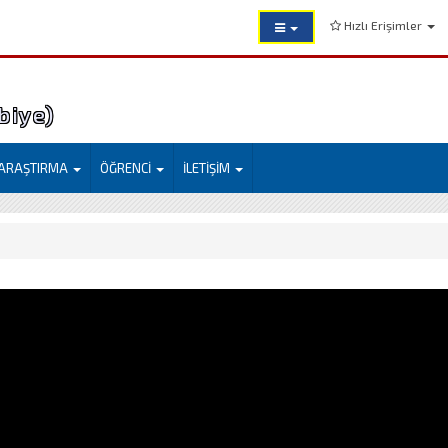
Hızlı Erişimler
mi (Eyyübiye)
ARAŞTIRMA
ÖĞRENCİ
İLETİŞİM