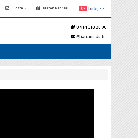
E-Posta
Telefon Rehberi
Türkçe
▼
0 414 318 30 00
@harran.edu.tr