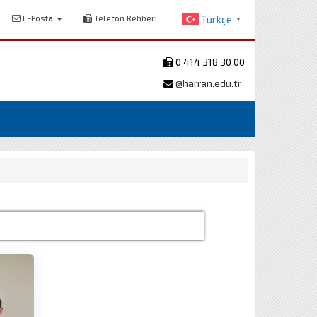
E-Posta
Telefon Rehberi
Türkçe
▼
0 414 318 30 00
@harran.edu.tr