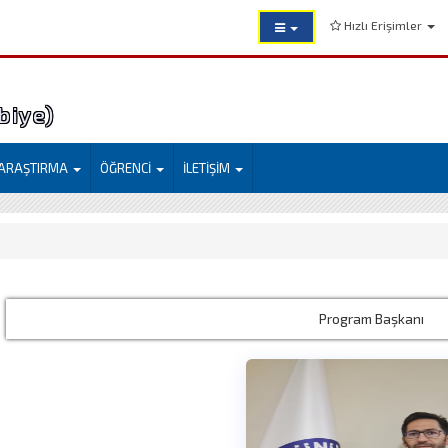
Hızlı Erişimler
mi (Eyyübiye)
ARAŞTIRMA
ÖĞRENCİ
İLETİŞİM