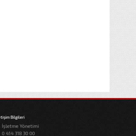
etişim Bilgileri
İşletme Yönetimi
0 414 318 30 00