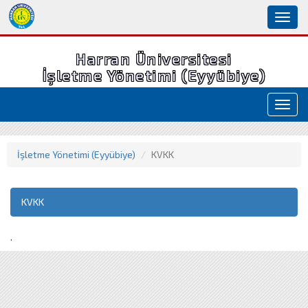
Toggl
naviga
Harran Üniversitesi
İşletme Yönetimi (Eyyübiye)
Toggl
navig
İşletme Yönetimi (Eyyübiye)
KVKK
KVKK
.