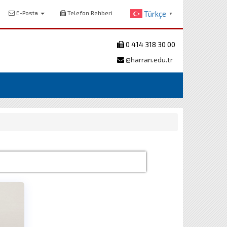
E-Posta
Telefon Rehberi
Türkçe
▼
0 414 318 30 00
@harran.edu.tr