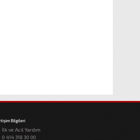
etişim Bilgileri
İlk ve Acil Yardım
0 414 318 30 00