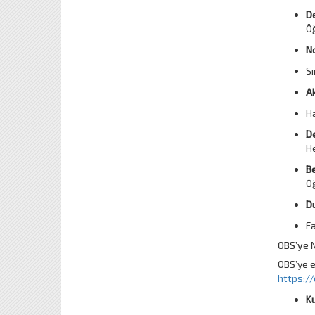
De
Öğ
N
Sı
A
Ha
De
He
Be
Öğ
Du
Fa
OBS’ye Na
OBS’ye er
https://
Ku