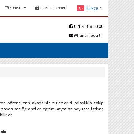
E-Posta
Telefon Rehberi
Türkçe
▼
0 414 318 30 00
@harran.edu.tr
en öğrencilerin akademik süreçlerini kolaylıkla takip
m sayesinde öğrenciler, eğitim hayatları boyunca ihtiyaç
ilirler.
ilir: