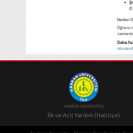
Şi
(E
Neden O
Öğrenci 
zamanda 
Daha faz
obsdest
HARRAN ÜNİVERSİTESİ
İlk ve Acil Yardım (Haliliye)