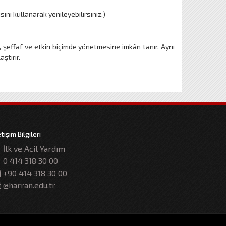
nı kullanarak yenileyebilirsiniz.)
ı, şeffaf ve etkin biçimde yönetmesine imkân tanır. Aynı
ştırır.
etişim Bilgileri
İlk ve Acil Yardım
0 414 318 30 00
+90 414 318 30 00
@harran.edu.tr