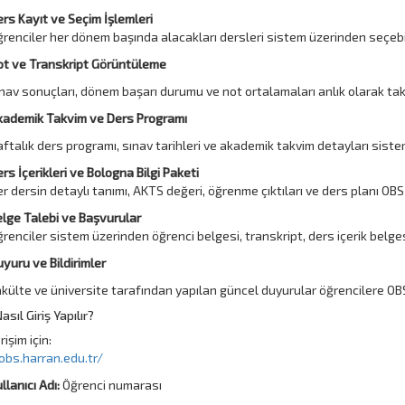
rs Kayıt ve Seçim İşlemleri
renciler her dönem başında alacakları dersleri sistem üzerinden seçebili
ot ve Transkript Görüntüleme
nav sonuçları, dönem başarı durumu ve not ortalamaları anlık olarak takip
kademik Takvim ve Ders Programı
ftalık ders programı, sınav tarihleri ve akademik takvim detayları sistem
rs İçerikleri ve Bologna Bilgi Paketi
r dersin detaylı tanımı, AKTS değeri, öğrenme çıktıları ve ders planı OBS
lge Talebi ve Başvurular
renciler sistem üzerinden öğrenci belgesi, transkript, ders içerik belgesi
yuru ve Bildirimler
külte ve üniversite tarafından yapılan güncel duyurular öğrencilere OBS ü
sıl Giriş Yapılır?
işim için:
obs.harran.edu.tr/
llanıcı Adı:
Öğrenci numarası