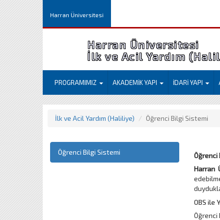
Harran Üniversitesi
Harran Üniversitesi
İlk ve Acil Yardım (Hali
PROGRAMIMIZ
AKADEMİK YAPI
İDARİ YAPI
İlk ve Acil Yardım (Haliliye)
Öğrenci Bilgi Sistemi
Öğrenci Bilgi Sistemi
Öğrenci 
Harran Ü
edebilme
duyduklar
OBS ile 
Öğrenci B