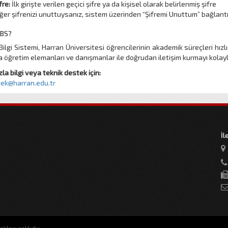
fre:
İlk girişte verilen geçici şifre ya da kişisel olarak belirlenmiş şifre
ğer şifrenizi unuttuysanız, sistem üzerinden “Şifremi Unuttum” bağlantısı
BS?
Bilgi Sistemi, Harran Üniversitesi öğrencilerinin akademik süreçleri hızl
öğretim elemanları ve danışmanlar ile doğrudan iletişim kurmayı kolayla
la bilgi veya teknik destek için:
ek@harran.edu.tr
İl