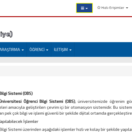
Hızlı Erişimler
liye)
ARAŞTIRMA
ÖĞRENCİ
İLETİŞİM
Bilgi Sistemi (OBS)
niversitesi Öğrenci Bilgi Sistemi (OBS)
, üniversitemizde öğrenim gör
leri amacıyla geliştirilen çevrim içi bir otomasyon sistemidir. Bu siste
ı pek çok bilgi ve işlemi güvenli bir şekilde dijital ortamda gerçekleştireb
Yapılabilecek İşlemler
ilgi Sistemi üzerinden aşağıdaki işlemler hızlı ve kolay bir şekilde yapılab