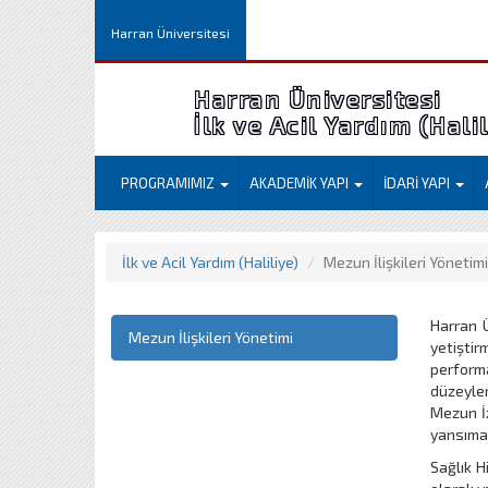
Harran Üniversitesi
Harran Üniversitesi
İlk ve Acil Yardım (Hali
PROGRAMIMIZ
AKADEMİK YAPI
İDARİ YAPI
İlk ve Acil Yardım (Haliliye)
Mezun İlişkileri Yönetimi
Harran Ü
Mezun İlişkileri Yönetimi
yetişti
performa
düzeyler
Mezun İz
yansımas
Sağlık H