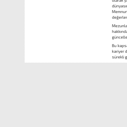
olarak y
dünyasın
Memnuni
değerlen
Mezunlar
hakkında
güncelle
Bu kapsa
kariyer 
sürekli 