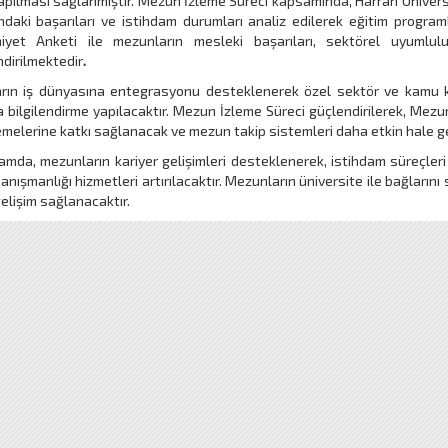
apılması sağlanmıştır. Mezun İzleme Süreci kapsamında, Harran Üniversit
daki başarıları ve istihdam durumları analiz edilerek eğitim progra
yet Anketi ile mezunların mesleki başarıları, sektörel uyumluluk
dirilmektedir
.
ın iş dünyasına entegrasyonu desteklenerek özel sektör ve kamu kurumla
 bilgilendirme yapılacaktır. Mezun İzleme Süreci güçlendirilerek, Mezu
melerine katkı sağlanacak ve mezun takip sistemleri daha etkin hale get
mda, mezunların kariyer gelişimleri desteklenerek, istihdam süreçleri i
danışmanlığı hizmetleri artırılacaktır. Mezunların üniversite ile bağların
gelişim sağlanacaktır.