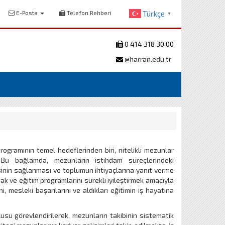
E-Posta
Telefon Rehberi
Türkçe
▼
0 414 318 30 00
@harran.edu.tr
ogramının temel hedeflerinden biri, nitelikli mezunlar
. Bu bağlamda, mezunların istihdam süreçlerindeki
esinin sağlanması ve toplumun ihtiyaçlarına yanıt verme
k ve eğitim programlarını sürekli iyileştirmek amacıyla
, mesleki başarılarını ve aldıkları eğitimin iş hayatına
su görevlendirilerek, mezunların takibinin sistematik