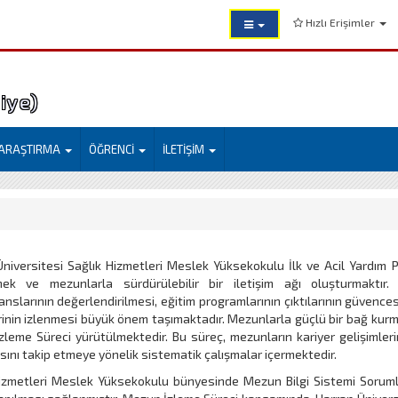
Hızlı Erişimler
liye)
ARAŞTIRMA
ÖĞRENCİ
İLETİŞİM
niversitesi Sağlık Hizmetleri Meslek Yüksekokulu İlk ve Acil Yardım Pr
rmek ve mezunlarla sürdürülebilir bir iletişim ağı oluşturmaktır
nslarının değerlendirilmesi, eğitim programlarının çıktılarının güvenc
inin izlenmesi büyük önem taşımaktadır. Mezunlarla güçlü bir bağ kurma
leme Süreci yürütülmektedir. Bu süreç, mezunların kariyer gelişimlerini
ını takip etmeye yönelik sistematik çalışmalar içermektedir.
izmetleri Meslek Yüksekokulu bünyesinde Mezun Bilgi Sistemi Sorumlu