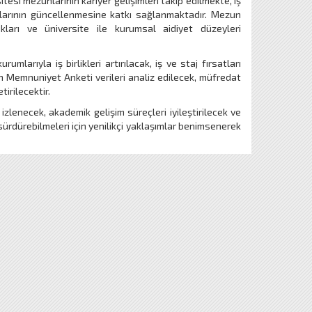
esi mezunlarının kariyer gelişimleri takip edilmekte, iş
mlarının güncellenmesine katkı sağlanmaktadır. Mezun
ları ve üniversite ile kurumsal aidiyet düzeyleri
rıyla iş birlikleri artırılacak, iş ve staj fırsatları
n Memnuniyet Anketi verileri analiz edilecek, müfredat
irilecektir.
zlenecek, akademik gelişim süreçleri iyileştirilecek ve
ı sürdürebilmeleri için yenilikçi yaklaşımlar benimsenerek