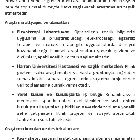
ihtiyaçlarına yönelik güncel konulara odaklanarak, hem bireysel
hem de toplumsal düzeyde katkı sağlayacak araştırmaları teşvik
etmektedir.
Araştırma altyapısı ve olanaklar:
Fizyoterapi Laboratuvarı:
Öğrencilerin teorik bilgilerini
uygulama ile birleştirebileceği, elektroterapi, egzersiz
terapisi ve manuel terapi gibi uygulamalarda deneyim
kazanabileceği, bilimsel araştırmalara yönelik gözlem ve
ölçümler yapabileceği bir ortam sağlamaktadır.
Harran Üniversitesi Hastanesi ve sağlık merkezleri:
Klinik
gözlem, saha araştırmaları ve hasta gruplarıyla doğrudan
temas imkânı sunarak öğrencilerin araştırma projelerinde
veri toplamasına olanak vermektedir.
Yerel kurum ve kuruluşlarla iş birliği:
Rehabilitasyon
merkezleri, spor kulüpleri, özel klinikler ve sivil toplum
kuruluşları ile yapılan iş birlikleri sayesinde topluma yönelik
saha çalışmaları, klinik projeler ve sosyal sorumluluk
faaliyetleri yürütülmektedir.
Araştırma konuları ve destek alanları:
Kas-iskelet sistemi hastalıkları, sinir sistemi yaralanmaları