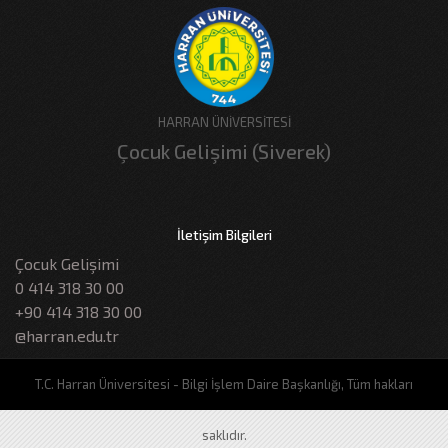
HARRAN ÜNİVERSİTESİ
Çocuk Gelişimi (Siverek)
İletişim Bilgileri
Çocuk Gelişimi
0 414 318 30 00
+90 414 318 30 00
@harran.edu.tr
T.C. Harran Üniversitesi - Bilgi İşlem Daire Başkanlığı, Tüm hakları
saklıdır.