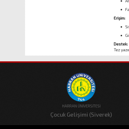
An
Fa
Erişim:
Si
Gi
Destek:
Tez yazı
HARRAN ÜNİVERSİTESİ
Çocuk Gelişimi (Siverek)