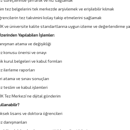
z süreçlerinde şeffaflık ve hız sağlamak
m tez belgelerini tek merkezde arşivlemek ve erişilebilir kılmak
rencilerin tez takvimini kolay takip etmelerini sağlamak
K ve üniversite kalite standartlarına uygun izleme ve değerlendirme 
zerinden Yapılabilen İşlemler:
nışman atama ve değişikliği
z konusu önerisi ve onayı
ik kurul belgeleri ve kabul formları
z ilerleme raporları
ri atama ve sınav sonuçları
z teslim ve kabul işlemleri
K Tez Merkezi’ne dijital gönderim
ullanabilir?
ksek lisans ve doktora öğrencileri
z danışmanları