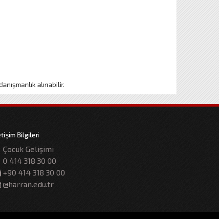
anışmanlık alınabilir.
etişim Bilgileri
Çocuk Gelişimi
0 414 318 30 00
+90 414 318 30 00
@harran.edu.tr