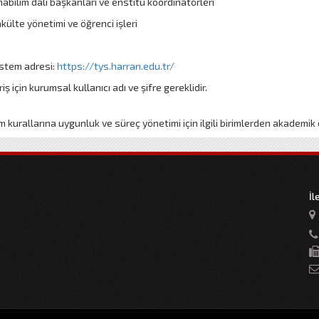
abilim dalı başkanları ve enstitü koordinatörleri
külte yönetimi ve öğrenci işleri
stem adresi:
https://tys.harran.edu.tr/
riş için kurumsal kullanıcı adı ve şifre gereklidir.
m kurallarına uygunluk ve süreç yönetimi için ilgili birimlerden akademik d
İl