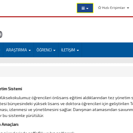
Hızlı Erişimler
)
ARAŞTIRMA
ÖĞRENCİ
İLETİŞİM
tim Sistemi
üksekokulumuz öğrencileri önlisans eğitimi aldıklarından tez yönetim 
tesi bünyesindeki yüksek lisans ve doktora öğrencileri için geliştirilen T
ası, izlenmesi ve yönetilmesini sağlar. Danışman atamasından savunma
 bu sistemle yürütülür.
 Amaçları: