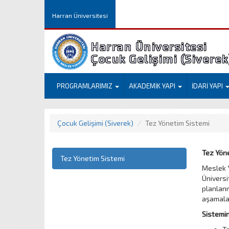
Harran Üniversitesi
Harran Üniversitesi
Çocuk Gelişimi (Siverek
PROGRAMLARIMIZ
AKADEMİK YAPI
İDARİ YAPI
Çocuk Gelişimi (Siverek)
Tez Yönetim Sistemi
Tez Yöne
Tez Yönetim Sistemi
Meslek Y
Üniversi
planlanm
aşamalar
Sistemin