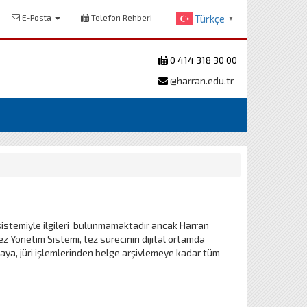
E-Posta
Telefon Rehberi
Türkçe
▼
0 414 318 30 00
@harran.edu.tr
sistemiyle ilgileri bulunmamaktadır ancak Harran
ez Yönetim Sistemi, tez sürecinin dijital ortamda
ya, jüri işlemlerinden belge arşivlemeye kadar tüm