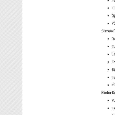
Te
Tü
Öğ
YÖ
Sistem Ü
Da
Te
Et
Te
Jü
Te
YÖ
Kimler K
Yü
Te