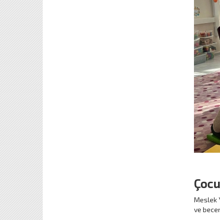
Çocu
Meslek Y
ve beceri