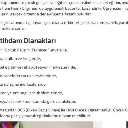
apsamında; çocuk gelişimi ve eğitimi, çocuk psikolojisi, özel eğitim, oyun 
e hem teorik bilgi hem de uygulamalı beceriler kazandırılır. Öğrencilerimiz
lerini gerçek ortamda deneyimleme fırsatı bulurlar.
işimi alanına ilgi duyan, çocuklarla etkili iletişim kurabilen, sabırlı, yar
im imkânı sunar.
stihdam Olanakları
, “Çocuk Gelişimi Teknikeri” unvanı ile;
aokulları ve kreşlerde,
el eğitim ve rehabilitasyon merkezlerinde,
stanelerin çocuk servislerinde,
le danışma merkezlerinde,
lediyelere bağlı çocuk birimlerinde,
syal hizmet kurumlarında görev alabilirler.
mezunlar, DGS (Dikey Geçiş Sınavı) ile Okul Öncesi Öğretmenliği, Çocuk Ge
arına geçiş yaparak eğitimlerine devam edebilirler.