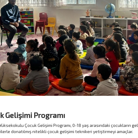
k Gelişimi Programı
üksekokulu Çocuk Gelişimi Programı, 0-18 yaş arasındaki çocukların geliş
lerle donatılmış nitelikli çocuk gelişimi teknikeri yetiştirmeyi amaçlar.