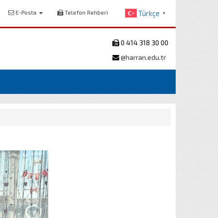
E-Posta
Telefon Rehberi
Türkçe
▼
0 414 318 30 00
@harran.edu.tr