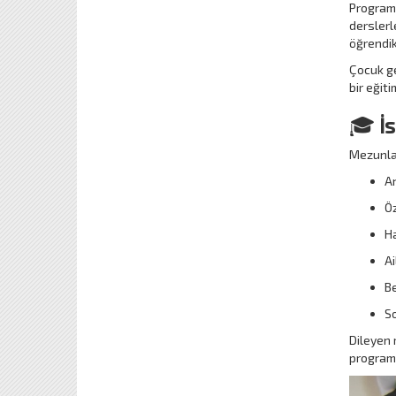
Program k
derslerl
öğrendik
Çocuk gel
bir eğit
🎓
İ
Mezunlar
An
Öz
Ha
Ai
Be
So
Dileyen 
programl