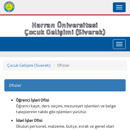
Toggl
naviga
Harran Üniversitesi
Çocuk Gelişimi (Siverek)
Toggl
navig
Çocuk Gelişimi (Siverek)
Ofisler
Ofisler
Öğrenci İşleri Ofisi
Öğrenci kayıt, ders seçimi, mezuniyet işlemleri ve belge
taleplerinin takibi gibi işlemleri yürütür.
İdari İşler Ofisi
Okulun personel, malzeme, bütçe, evrak ve genel idari