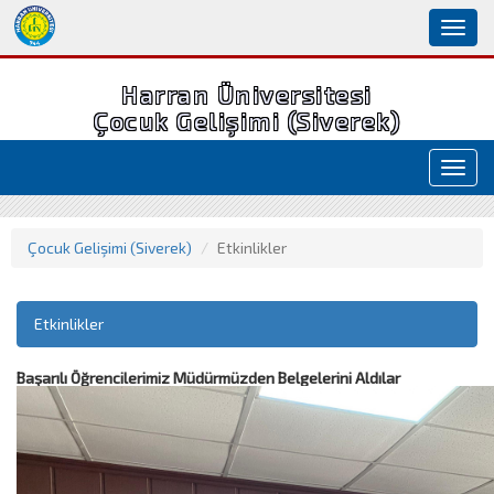
Toggl
naviga
Harran Üniversitesi
Çocuk Gelişimi (Siverek)
Toggl
navig
Çocuk Gelişimi (Siverek)
Etkinlikler
Etkinlikler
Başarılı Öğrencilerimiz Müdürmüzden Belgelerini Aldılar