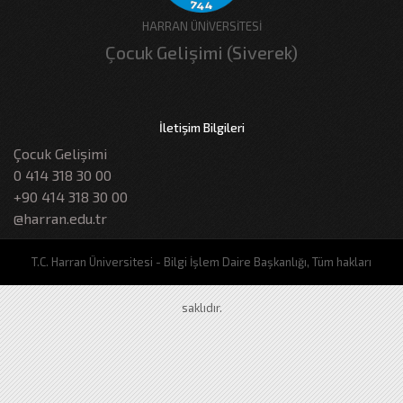
HARRAN ÜNİVERSİTESİ
Çocuk Gelişimi (Siverek)
İletişim Bilgileri
Çocuk Gelişimi
0 414 318 30 00
+90 414 318 30 00
@harran.edu.tr
T.C. Harran Üniversitesi - Bilgi İşlem Daire Başkanlığı, Tüm hakları
saklıdır.