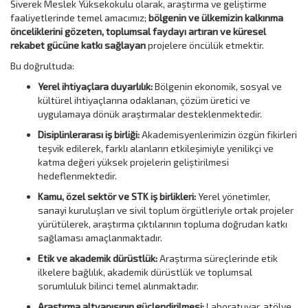
Siverek Meslek Yüksekokulu olarak, araştırma ve geliştirme
faaliyetlerinde temel amacımız;
bölgenin ve ülkemizin kalkınma
önceliklerini gözeten, toplumsal faydayı artıran ve küresel
rekabet gücüne katkı sağlayan
projelere öncülük etmektir.
Bu doğrultuda:
Yerel ihtiyaçlara duyarlılık:
Bölgenin ekonomik, sosyal ve
kültürel ihtiyaçlarına odaklanan, çözüm üretici ve
uygulamaya dönük araştırmalar desteklenmektedir.
Disiplinlerarası iş birliği:
Akademisyenlerimizin özgün fikirleri
teşvik edilerek, farklı alanların etkileşimiyle yenilikçi ve
katma değeri yüksek projelerin geliştirilmesi
hedeflenmektedir.
Kamu, özel sektör ve STK iş birlikleri:
Yerel yönetimler,
sanayi kuruluşları ve sivil toplum örgütleriyle ortak projeler
yürütülerek, araştırma çıktılarının topluma doğrudan katkı
sağlaması amaçlanmaktadır.
Etik ve akademik dürüstlük:
Araştırma süreçlerinde etik
ilkelere bağlılık, akademik dürüstlük ve toplumsal
sorumluluk bilinci temel alınmaktadır.
Araştırma altyapısının güçlendirilmesi:
Laboratuvar, atölye,