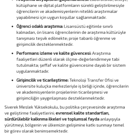
kütüphane ve dijital platformların sürekli geliştirilmesiyle
öğrencilerin ve akademisyenlerin nitelikli araştırmalar
yapabilmesi için uygun koşullar sağlanmaktadır.
Öğrenci odaklı araştırma:
Lisansüstü eğitimle sınırlı
kalmadan, ön lisans öğrencilerinin de araştırma kültürüyle
tanışması teşvik edilmekte; proje tabanlı öğrenme ve
girişimcilik desteklenmektedir.
Performans izleme ve kalite güvencesi:
Araştırma
faaliyetleri düzenli olarak ölçme-değerlendirmeye tabi
tutulmakta; şeffaf ve kalite güvencesine dayalı bir sistem
uygulanmaktadır.
Girişimcilik ve ticarileştirme:
Teknoloji Transfer Ofisi ve
üniversite kuluçka merkezleriyle iş birliği içinde, öğrencilerin
ve akademisyenlerin projelerinin ticarileşmesi ve
girişimciliğin yaygınlaşması desteklenmektedir.
Siverek Meslek Yüksekokulu, bu politika çerçevesinde araştırma
ve geliştirme faaliyetlerini;
evrensel kalite standartları,
sürdürülebilir kalkınma ilkeleri ve toplumsal fayda
anlayışıyla
yürütmeyi, bölgenin ve ülkemizin gelişimine katkı sunmayı temel
bir görev olarak benimsemektedir.