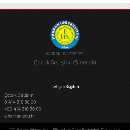
HARRAN ÜNİVERSİTESİ
Çocuk Gelişimi (Siverek)
İletişim Bilgileri
Çocuk Gelişimi
0 414 318 30 00
+90 414 318 30 00
@harran.edu.tr
T.C. Harran Üniversitesi - Bilgi İşlem Daire Başkanlığı, Tüm hakları