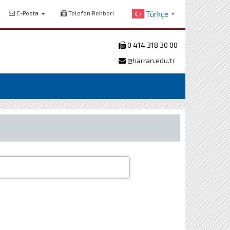
E-Posta
Telefon Rehberi
Türkçe
▼
0 414 318 30 00
@harran.edu.tr