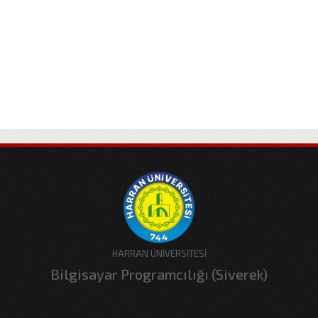
HARRAN ÜNİVERSİTESİ
Bilgisayar Programcılığı (Siverek)