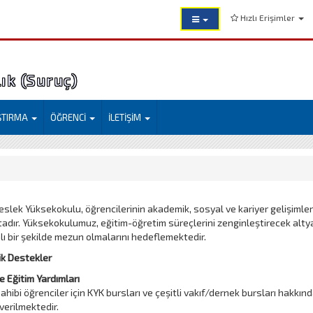
Hızlı Erişimler
ık (Suruç)
ŞTIRMA
ÖĞRENCİ
İLETİŞİM
slek Yüksekokulu, öğrencilerinin akademik, sosyal ve kariyer gelişimler
dır. Yüksekokulumuz, eğitim-öğretim süreçlerini zenginleştirecek altya
ı bir şekilde mezun olmalarını hedeflemektedir.
k Destekler
ve Eğitim Yardımları
sahibi öğrenciler için KYK bursları ve çeşitli vakıf/dernek bursları hakk
verilmektedir.