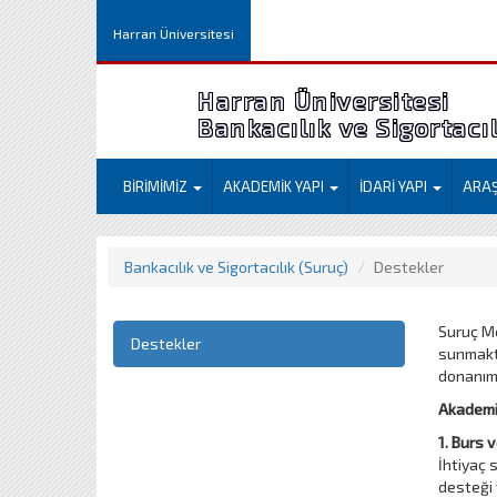
Harran Üniversitesi
Harran Üniversitesi
Bankacılık ve Sigortacıl
BİRİMİMİZ
AKADEMİK YAPI
İDARİ YAPI
ARA
Bankacılık ve Sigortacılık (Suruç)
Destekler
Suruç Me
Destekler
sunmakta
donanıml
Akademi
1. Burs 
İhtiyaç 
desteği 