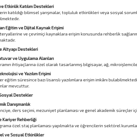
ve Etkinlik Katılım Destekleri
erin katıldığı bilimsel yarışmalar, topluluk etkinlikleri veya sosyal soruml
lmektedir.
an Eğitim ve Dijital Kaynak Erişimi
eryallerine ve çevrimiçi kaynaklara erişim konusunda rehberlik sağlanm
maktadır.
e Altyapı Destekleri
atuvar ve Uygulama Alanları
ramın ihtiyaçlarına özel olarak tasarlanmış bilgisayar, ağ, mikroişlemc
Teknolojisi ve Yazılım Erişimi
er eğitim süresince bazı lisanslı yazılımlara erişim imkânı bulabilmektedi
nlar mevcuttur.
 Sosyal Destekler
mik Danışmanlık
nciye, ders seçimi, mezuniyet planlaması ve genel akademik süreçler iç
e Kariyer Rehberliği
rograma özel staj planlaması yapılmakta ve öğrencilerin sektörel kurumla
rel ve Sosyal Etkinlikler