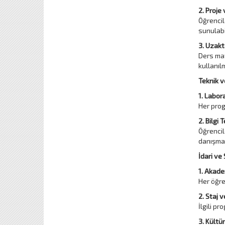
2. Proje 
Öğrencil
sunulabi
3. Uzakt
Ders mat
kullanıl
Teknik v
1. Labor
Her prog
2. Bilgi 
Öğrencil
danışma
İdari ve
1. Akade
Her öğre
2. Staj v
İlgili p
3. Kültü