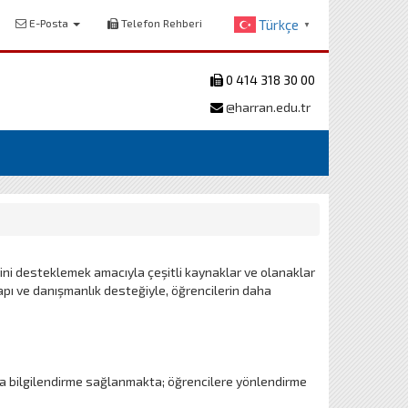
E-Posta
Telefon Rehberi
Türkçe
▼
0 414 318 30 00
@harran.edu.tr
ini desteklemek amacıyla çeşitli kaynaklar ve olanaklar
pı ve danışmanlık desteğiyle, öğrencilerin daha
ında bilgilendirme sağlanmakta; öğrencilere yönlendirme