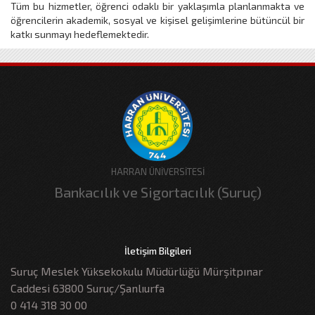
Tüm bu hizmetler, öğrenci odaklı bir yaklaşımla planlanmakta ve
öğrencilerin akademik, sosyal ve kişisel gelişimlerine bütüncül bir
katkı sunmayı hedeflemektedir.
HARRAN ÜNİVERSİTESİ
Bankacılık ve Sigortacılık (Suruç)
İletişim Bilgileri
Suruç Meslek Yüksekokulu Müdürlüğü Mürşitpınar
Caddesi 63800 Suruç/Şanlıurfa
0 414 318 30 00