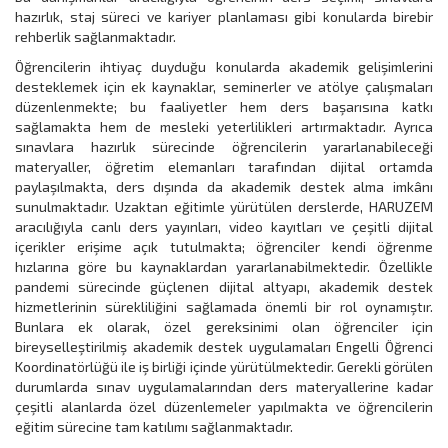
hazırlık, staj süreci ve kariyer planlaması gibi konularda birebir
rehberlik sağlanmaktadır.
Öğrencilerin ihtiyaç duyduğu konularda akademik gelişimlerini
desteklemek için ek kaynaklar, seminerler ve atölye çalışmaları
düzenlenmekte; bu faaliyetler hem ders başarısına katkı
sağlamakta hem de mesleki yeterlilikleri artırmaktadır. Ayrıca
sınavlara hazırlık sürecinde öğrencilerin yararlanabileceği
materyaller, öğretim elemanları tarafından dijital ortamda
paylaşılmakta, ders dışında da akademik destek alma imkânı
sunulmaktadır. Uzaktan eğitimle yürütülen derslerde, HARUZEM
aracılığıyla canlı ders yayınları, video kayıtları ve çeşitli dijital
içerikler erişime açık tutulmakta; öğrenciler kendi öğrenme
hızlarına göre bu kaynaklardan yararlanabilmektedir. Özellikle
pandemi sürecinde güçlenen dijital altyapı, akademik destek
hizmetlerinin sürekliliğini sağlamada önemli bir rol oynamıştır.
Bunlara ek olarak, özel gereksinimi olan öğrenciler için
bireyselleştirilmiş akademik destek uygulamaları Engelli Öğrenci
Koordinatörlüğü ile iş birliği içinde yürütülmektedir. Gerekli görülen
durumlarda sınav uygulamalarından ders materyallerine kadar
çeşitli alanlarda özel düzenlemeler yapılmakta ve öğrencilerin
eğitim sürecine tam katılımı sağlanmaktadır.