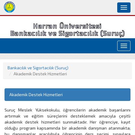
Toggl
naviga
Harran Üniversitesi
Bankacılık ve Sigortacılık (Suruç)
Toggl
navig
Bankacılık ve Sigortacılık (Suruç)
Akademik Destek Hizmetleri
Akademik Destek Hizmetleri
Suruç Meslek Yüksekokulu, öğrencilerin akademik başarılarını
artırmak ve eğitim süreçlerini desteklemek amacıyla çeşitli
akademik destek hizmetleri sunmaktadır. Her öğrenciye, kayıt
olduğu program kapsamında bir akademik danışman atanmakta;
bu danışmanlar aracılığıyla öğrencinin ders seçimi, sınavlara