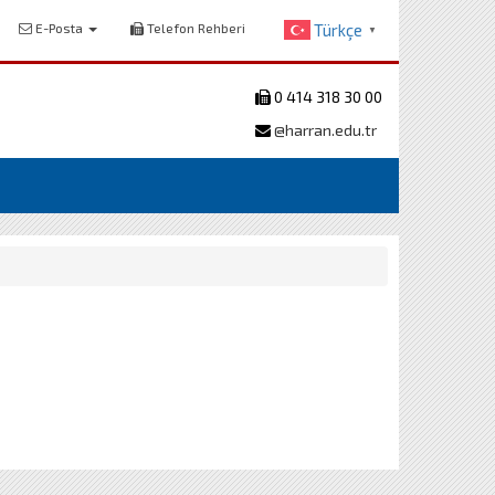
E-Posta
Telefon Rehberi
Türkçe
▼
0 414 318 30 00
@harran.edu.tr