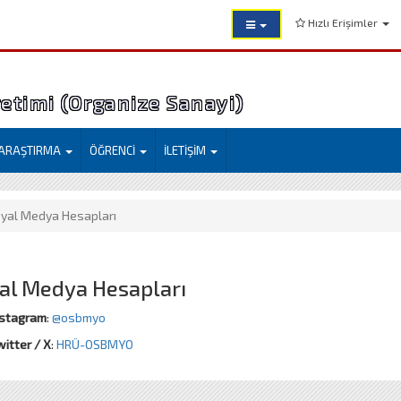
Hızlı Erişimler
etimi (Organize Sanayi)
ARAŞTIRMA
ÖĞRENCİ
İLETİŞİM
yal Medya Hesapları
al Medya Hesapları
nstagram
:
@osbmyo
itter / X
:
HRÜ-OSBMYO