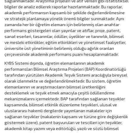
sağlanmaktadır. Araştırma projeleri ve atıf verileri gibi istatistiksel
bilgiler de analiz edilerek raporlar hazırlanmaktadır. Bu raporlar,
akademik performansın kapsamlı bir şekilde değerlendirilmesine
ve stratejik planlamaya yönelik önemli bilgiler sunmaktadır. Aynı
zamanda her bir öğretim elemanı için belirlenmiş olan anahtar
performans göstergeleri olan yayınlar ve atıflar, proje, patent,
sanat eserleri, tasarımlar, ödüller, üyelikler ve tanınırlık, bilimsel
ve mesleki etkinlikler, eğitim etkinlikleri ve yönetimsel faaliyetler,
üniversite üst yönetiminin belirlemiş olduğu ağırlık oranları
çerçevesinde akademik performans puanı hesaplanmaktadır.
KYBS Sistemi dışında, öğretim elemanlarının akademik
performansları Bilimsel Araştırma Projeleri (BAP) Koordinatörlüğü
tarafından yürütülen Akademik Teşvik Sistemi aracılığıyla bireysel
olarak izlenmekte ve değerlendirilmektedir. Bu sistem, öğretim
elemanlarının ve araştırmacıların bilimsel üretkenliğini
desteklemek ve teşvik etmek amacıyla çeşitli ödüllendirme
mekanizmalarını içermektedir. BAP tarafından sağlanan teşvikler
kapsamında, bilimsel etkinlik düzenleme teşvikleri, ulusal ve
uluslararası hakemli dergilerde yayımlanan makaleler için
sağlanan teşvikler (makalenin kapsamı ve türüne göre değişkenlik
göstermek üzere), patent başvuruları ve tescilleri için teşvikler,
akademik kitap yazımı veya editörlüğü, yazılı ve sözlü bilimsel