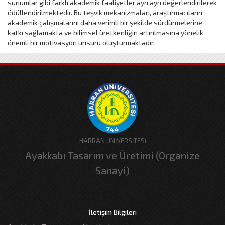
sunumlar gibi farklı akademik faaliyetler ayrı ayrı değerlendirilerek
ödüllendirilmektedir. Bu teşvik mekanizmaları, araştırmacıların
akademik çalışmalarını daha verimli bir şekilde sürdürmelerine
katkı sağlamakta ve bilimsel üretkenliğin artırılmasına yönelik
önemli bir motivasyon unsuru oluşturmaktadır.
HARRAN ÜNİVERSİTESİ
Ayakkabı Tasarım ve Üretimi (Organize
Sanayi)
İletişim Bilgileri