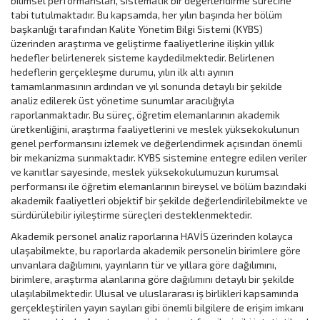
bilimsel performansları, sistematik bir değerlendirme sürecine
tabi tutulmaktadır. Bu kapsamda, her yılın başında her bölüm
başkanlığı tarafından Kalite Yönetim Bilgi Sistemi (KYBS)
üzerinden araştırma ve geliştirme faaliyetlerine ilişkin yıllık
hedefler belirlenerek sisteme kaydedilmektedir. Belirlenen
hedeflerin gerçekleşme durumu, yılın ilk altı ayının
tamamlanmasının ardından ve yıl sonunda detaylı bir şekilde
analiz edilerek üst yönetime sunumlar aracılığıyla
raporlanmaktadır. Bu süreç, öğretim elemanlarının akademik
üretkenliğini, araştırma faaliyetlerini ve meslek yüksekokulunun
genel performansını izlemek ve değerlendirmek açısından önemli
bir mekanizma sunmaktadır. KYBS sistemine entegre edilen veriler
ve kanıtlar sayesinde, meslek yüksekokulumuzun kurumsal
performansı ile öğretim elemanlarının bireysel ve bölüm bazındaki
akademik faaliyetleri objektif bir şekilde değerlendirilebilmekte ve
sürdürülebilir iyileştirme süreçleri desteklenmektedir.
Akademik personel analiz raporlarına HAVİS üzerinden kolayca
ulaşabilmekte, bu raporlarda akademik personelin birimlere göre
unvanlara dağılımını, yayınların tür ve yıllara göre dağılımını,
birimlere, araştırma alanlarına göre dağılımını detaylı bir şekilde
ulaşılabilmektedir. Ulusal ve uluslararası iş birlikleri kapsamında
gerçekleştirilen yayın sayıları gibi önemli bilgilere de erişim imkanı