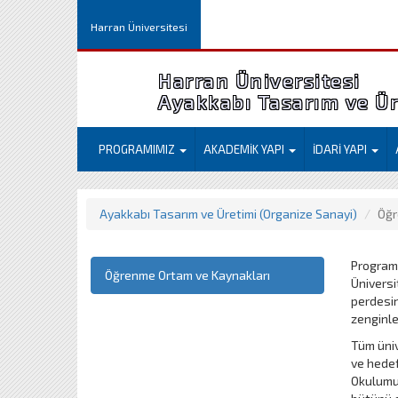
Harran Üniversitesi
Harran Üniversitesi
Ayakkabı Tasarım ve Ür
PROGRAMIMIZ
AKADEMİK YAPI
İDARİ YAPI
Ayakkabı Tasarım ve Üretimi (Organize Sanayi)
Öğr
Programı
Öğrenme Ortam ve Kaynakları
Üniversi
perdesin
zenginle
Tüm üniv
ve hedef
Okulumuz