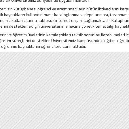
larak Üniversitemiz bünyesinde uygulanmaktadır.
temizin kütüphanesi öğrenci ve araştırmacıların bütün ihtiyaçlarını karş
ik kaynakların kullandırılması, kataloglanması, depolanması, taranması, 
emiz kullanıcılarına kablosuz internet erişimi sağlamaktadır. Kütüphan
lerini desteklemek için üniversitenin amacına yönelik temel bilgi kaynakl
erin ve öğretim üyelerinin karşılaştıkları teknik sorunları iletebilmeleri
ğretim süreçlerini destekler. Üniversitemiz kampüsündeki eğitim-öğretim 
e öğrenme kaynaklarını öğrencilere sunmaktadır.