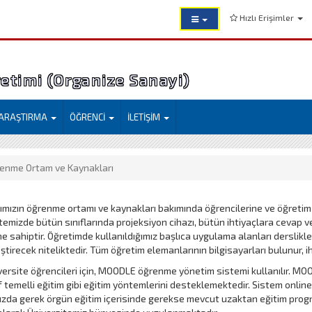
Hızlı Erişimler
etimi (Organize Sanayi)
ARAŞTIRMA
ÖĞRENCİ
İLETİŞİM
enme Ortam ve Kaynakları
mızın öğrenme ortamı ve kaynakları bakımında öğrencilerine ve öğretim 
temizde bütün sınıflarında projeksiyon cihazı, bütün ihtiyaçlara cevap 
e sahiptir. Öğretimde kullanıldığımız başlıca uygulama alanları derslikl
ştirecek niteliktedir. Tüm öğretim elemanlarının bilgisayarları bulunur, ih
ersite öğrencileri için, MOODLE öğrenme yönetim sistemi kullanılır. MOO
 temelli eğitim gibi eğitim yöntemlerini desteklemektedir. Sistem online
da gerek örgün eğitim içerisinde gerekse mevcut uzaktan eğitim program