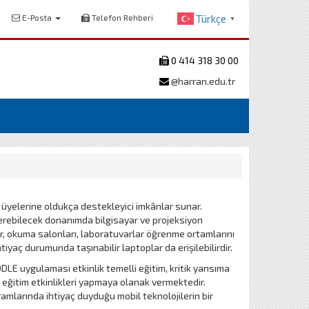
E-Posta
Telefon Rehberi
Türkçe
▼
0 414 318 30 00
@harran.edu.tr
üyelerine oldukça destekleyici imkânlar sunar.
verebilecek donanımda bilgisayar ve projeksiyon
er, okuma salonları, laboratuvarlar öğrenme ortamlarını
tiyaç durumunda taşınabilir laptoplar da erişilebilirdir.
DLE uygulaması etkinlik temelli eğitim, kritik yansıma
 eğitim etkinlikleri yapmaya olanak vermektedir.
larında ihtiyaç duyduğu mobil teknolojilerin bir