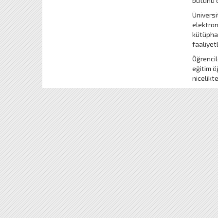
bütünü o
Üniversi
elektron
kütüphan
faaliyet
Öğrencil
eğitim ö
nicelikt