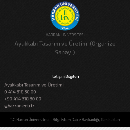
HARRAN ÜNİVERSİTESİ
Ayakkabı Tasarım ve Üretimi (Organize
Sanayi)
İletişim Bilgileri
Ayakkabı Tasarım ve Üretimi
0 414 318 30 00
+90 414 318 30 00
@harran.edu.tr
T.C. Harran Üniversitesi - Bilgi İşlem Daire Başkanlığı, Tüm hakları