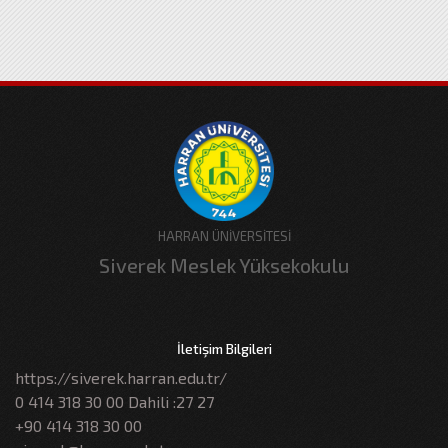
HARRAN ÜNİVERSİTESİ
Siverek Meslek Yüksekokulu
İletişim Bilgileri
https://siverek.harran.edu.tr/
0 414 318 30 00 Dahili :27 27
+90 414 318 30 00