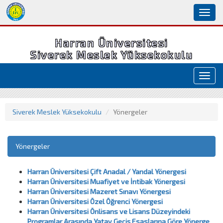
Toggl
naviga
Harran Üniversitesi
Siverek Meslek Yüksekokulu
Toggl
navig
Siverek Meslek Yüksekokulu
Yönergeler
Yönergeler
Harran Üniversitesi Çift Anadal / Yandal Yönergesi
Harran Üniversitesi Muafiyet ve İntibak Yönergesi
Harran Üniversitesi Mazeret Sınavı Yönergesi
Harran Üniversitesi Özel Öğrenci Yönergesi
Harran Üniversitesi Önlisans ve Lisans Düzeyindeki
Programlar Arasında Yatay Geçiş Esaslarına Göre Yönerge