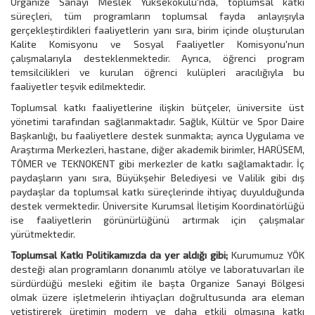
Organize Sanayi Meslek Yüksekokulu'nda, toplumsal katkı
süreçleri, tüm programların toplumsal fayda anlayışıyla
gerçekleştirdikleri faaliyetlerin yanı sıra, birim içinde oluşturulan
Kalite Komisyonu ve Sosyal Faaliyetler Komisyonu'nun
çalışmalarıyla desteklenmektedir. Ayrıca, öğrenci program
temsilcilikleri ve kurulan öğrenci kulüpleri aracılığıyla bu
faaliyetler teşvik edilmektedir.
Toplumsal katkı faaliyetlerine ilişkin bütçeler, üniversite üst
yönetimi tarafından sağlanmaktadır. Sağlık, Kültür ve Spor Daire
Başkanlığı, bu faaliyetlere destek sunmakta; ayrıca Uygulama ve
Araştırma Merkezleri, hastane, diğer akademik birimler, HARÜSEM,
TÖMER ve TEKNOKENT gibi merkezler de katkı sağlamaktadır. İç
paydaşların yanı sıra, Büyükşehir Belediyesi ve Valilik gibi dış
paydaşlar da toplumsal katkı süreçlerinde ihtiyaç duyulduğunda
destek vermektedir. Üniversite Kurumsal İletişim Koordinatörlüğü
ise faaliyetlerin görünürlüğünü artırmak için çalışmalar
yürütmektedir.
Toplumsal Katkı Politikamızda da yer aldığı gibi;
Kurumumuz YÖK
desteği alan programların donanımlı atölye ve laboratuvarları ile
sürdürdüğü mesleki eğitim ile başta Organize Sanayi Bölgesi
olmak üzere işletmelerin ihtiyaçları doğrultusunda ara eleman
yetiştirerek üretimin modern ve daha etkili olmasına katkı