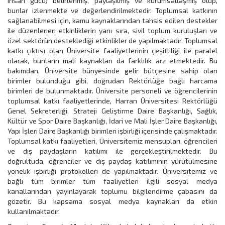
insan gücü) belirlenmiş, paylaşılmış ve kurumsallaşmış olup,
bunlar izlenmekte ve değerlendirilmektedir. Toplumsal katkının
sağlanabilmesi için, kamu kaynaklarından tahsis edilen destekler
ile düzenlenen etkinliklerin yanı sıra, sivil toplum kuruluşları ve
özel sektörün desteklediği etkinlikler de yapılmaktadır. Toplumsal
katkı çıktısı olan Üniversite faaliyetlerinin çeşitliliği ile paralel
olarak, bunların mali kaynakları da farklılık arz etmektedir. Bu
bakımdan, Üniversite bünyesinde gelir bütçesine sahip olan
birimler bulunduğu gibi, doğrudan Rektörlüğe bağlı harcama
birimleri de bulunmaktadır. Üniversite personeli ve öğrencilerinin
toplumsal katkı faaliyetlerinde, Harran Üniversitesi Rektörlüğü
Genel Sekreterliği, Strateji Geliştirme Daire Başkanlığı, Sağlık,
Kültür ve Spor Daire Başkanlığı, İdari ve Mali İşler Daire Başkanlığı,
Yapı İşleri Daire Başkanlığı birimleri işbirliği içerisinde çalışmaktadır.
Toplumsal katkı faaliyetleri, Üniversitemiz mensupları, öğrencileri
ve dış paydaşların katılımı ile gerçekleştirilmektedir. Bu
doğrultuda, öğrenciler ve dış paydaş katılımının yürütülmesine
yönelik işbirliği protokolleri de yapılmaktadır. Üniversitemiz ve
bağlı tüm birimler tüm faaliyetleri ilgili sosyal medya
kanallarından yayınlayarak toplumu bilgilendirme çabasını da
gözetir. Bu kapsama sosyal medya kaynakları da etkin
kullanılmaktadır.