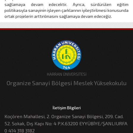
sağlamaya devam edecektir. Ayrıca, sürdürülen eğitim
politikasıyla sanayinin işleyen çarklarının iyileştirilmesi konusunda
ortak projelerin arttırılmasını sağlamaya devam edeceğiz.
HARRAN ÜNİVERSİTESİ
Organize Sanayi Bölgesi Meslek Yüksekokulu
İletişim Bilgileri
Koçören Mahallesi, 2. Organize Sanayi Bölgesi, 209. Cad.
52. Sokak, Dış Kapı No: 4 P.K.63200 EYYÜBİYE/ŞANLIURFA
0 414 318 3182