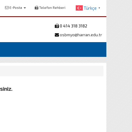
E-Posta
Telefon Rehberi
Türkçe
▼
0 414 318 3182
osbmyo@harran.edu.tr
siniz.