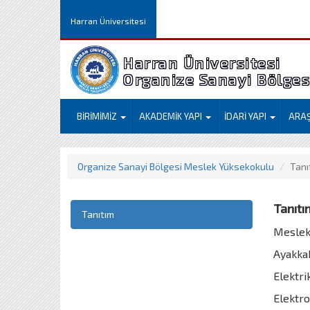
Harran Üniversitesi
Harran Üniversitesi
Organize Sanayi Bölge
BİRİMİMİZ
AKADEMİK YAPI
İDARİ YAPI
ARA
Organize Sanayi Bölgesi Meslek Yüksekokulu
Tanı
Tanıtı
Tanıtım
Meslek 
Ayakkab
Elektri
Elektro