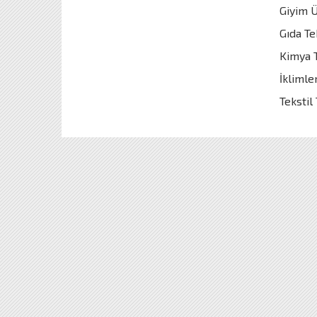
Giyim Ü
Gıda Te
Kimya T
İklimle
Tekstil