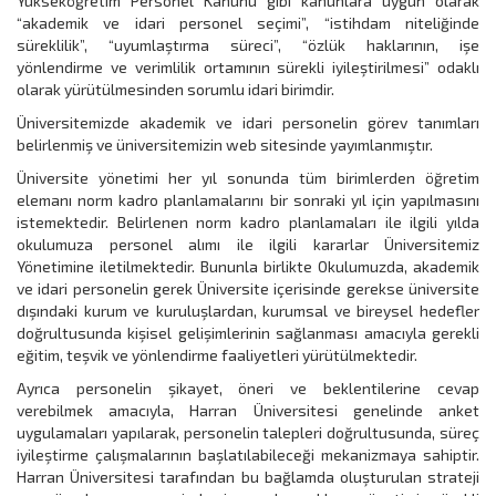
Yükseköğretim Personel Kanunu gibi kanunlara uygun olarak
“akademik ve idari personel seçimi”, “istihdam niteliğinde
süreklilik”, “uyumlaştırma süreci”, “özlük haklarının, işe
yönlendirme ve verimlilik ortamının sürekli iyileştirilmesi” odaklı
olarak yürütülmesinden sorumlu idari birimdir.
Üniversitemizde akademik ve idari personelin görev tanımları
belirlenmiş ve üniversitemizin web sitesinde yayımlanmıştır.
Üniversite yönetimi her yıl sonunda tüm birimlerden öğretim
elemanı norm kadro planlamalarını bir sonraki yıl için yapılmasını
istemektedir. Belirlenen norm kadro planlamaları ile ilgili yılda
okulumuza personel alımı ile ilgili kararlar Üniversitemiz
Yönetimine iletilmektedir. Bununla birlikte Okulumuzda, akademik
ve idari personelin gerek Üniversite içerisinde gerekse üniversite
dışındaki kurum ve kuruluşlardan, kurumsal ve bireysel hedefler
doğrultusunda kişisel gelişimlerinin sağlanması amacıyla gerekli
eğitim, teşvik ve yönlendirme faaliyetleri yürütülmektedir.
Ayrıca personelin şikayet, öneri ve beklentilerine cevap
verebilmek amacıyla, Harran Üniversitesi genelinde anket
uygulamaları yapılarak, personelin talepleri doğrultusunda, süreç
iyileştirme çalışmalarının başlatılabileceği mekanizmaya sahiptir.
Harran Üniversitesi tarafından bu bağlamda oluşturulan strateji