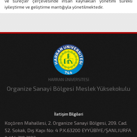
ve süreçler çerçevesinde insan kaynakları yönetimi sürekli
iyileştirme ve geliştirme mantığıyla yönetilmektedir.
HARRAN ÜNİVERSİTESİ
Organize Sanayi Bölgesi Meslek Yüksekokulu
İletişim Bilgileri
Koçören Mahallesi, 2. Organize Sanayi Bölgesi, 209. Cad.
52. Sokak, Dış Kapı No: 4 P.K.63200 EYYÜBİYE/ŞANLIURFA