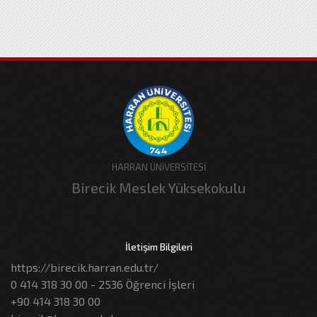
HARRAN ÜNİVERSİTESİ
Birecik Meslek Yüksekokulu
İletişim Bilgileri
https://birecik.harran.edu.tr/
0 414 318 30 00 - 2536 Öğrenci İşleri
+90 414 318 30 00