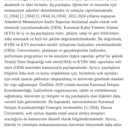
akademik ve idari birimler, dış paydaşlar, öğrenciler ve mezunlar için
memnuniyet anketleri düzenlenmekte ve sonuçlar raporlanmaktadır
[1_OD4] [2_OD4] [3_OD4] [4_OD4]. 2022-2024 yıllarını kapsayan
Anketlerin Memnuniyet Analiz Raporları boylamsal analiz olarak web
sitemizde yayımlanmaktadır (OD4). Kurumsal Kalite Yönetim Sistemi
(KYS) ile iç ve dış paydaşların öneri, şikâyet, talep ve geri bildirimleri
daha sistematik ve hızlı bir şekilde değerlendirilmektedir. Bu doğrultuda,
KYBS ve KYS üzerinden sürekli iyileştirme faaliyetleri yürütülmektedir
(OD4). Üniversitemiz, planlanan ve gerçekleştirilen faaliyetler,
performans programları ve bu süreçlere ilişkin raporları şeffaf bir şekilde
Strateji Daire Başkanlığı web sitesi(OD4) ve KYBS’deki raporlama web
sitesi (OD4) üzerinden kamuoyuyla paylaşmaktadır. Ayrıca, paydaşların
bilgilere daha hızlı ve kolay erişebilmesi için, birimlerin web sayfaları
için ortak tasarım şablonları oluşturulmuş ve üniversite genelinde standart
bir yapı sağlanmıştır. Özellikle 2020 yılında kurulan Kurumsal İletişim
Koordinatörlüğü, faaliyetlerin organizasyonu, takibi ve yürütülmesini
sağlamakta; üniversite içi iletişimi ve dış paydaşlarla olan ilişkileri daha
verimli hale getirmektedir. Bu kapsamda, üniversitemizin Kurumsal
İletişim Koordinatörlüğü Yönergesi incelenebilir [5_OD4]. Harran
Üniversitesi, web sayfası dışında resmî sosyal medya hesapları
aracılığıyla da kamuoyunu düzenli olarak bilgilendirmektedir. Ayrıca,
liderlik ve yönetişim mekanizmalarının üniversite bünyesinde daha etkin