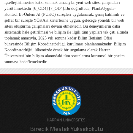
içselleştirilmesine katkı sunmak amacıyla, yeni web sitesi çalışmaları
yürütülmektedir [6_OD4] [7_OD4].Bu doğrultuda, PlanlaUygula-
Kontrol Et-Önlem Al (PUKO) süreçleri uygulanarak, geniş katılımlı ve
şeffaf bir süreçle YÖKAK kriterlerine uygun, geleceğe yönelik bir web
sitesi oluşturma çalışmaları devam etmektedir. Bu deneyimlerin daha
sistematik hale getirilmesi ve bilişim ile ilgili tüm yapıları tek çatı altında
toplamak amacıyla, 2025 yılı sonuna kadar Bilim İletişimi Ofisi
bünyesinde Bilişim Koordinatörlüğü kurulması planlanmaktadır. Bilişim
Koordinatörlüğü, ülkemizde örnek bir uygulama olarak Harran
Üniversitesi’nin bilişim alanındaki tüm sorunlarına kurumsal bir çözüm
sunmayı hedeflemektedir
HARRAN ÜNİVERSİTESİ
Birecik Meslek Yüksekokulu