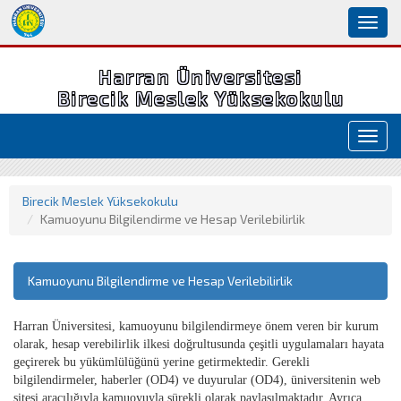
Toggl
naviga
Harran Üniversitesi
Birecik Meslek Yüksekokulu
Toggl
navig
Birecik Meslek Yüksekokulu
Kamuoyunu Bilgilendirme ve Hesap Verilebilirlik
Kamuoyunu Bilgilendirme ve Hesap Verilebilirlik
Harran Üniversitesi, kamuoyunu bilgilendirmeye önem veren bir kurum
olarak, hesap verebilirlik ilkesi doğrultusunda çeşitli uygulamaları hayata
geçirerek bu yükümlülüğünü yerine getirmektedir. Gerekli
bilgilendirmeler, haberler (OD4) ve duyurular (OD4), üniversitenin web
sitesi aracılığıyla kamuoyuyla sürekli olarak paylaşılmaktadır. Ayrıca,