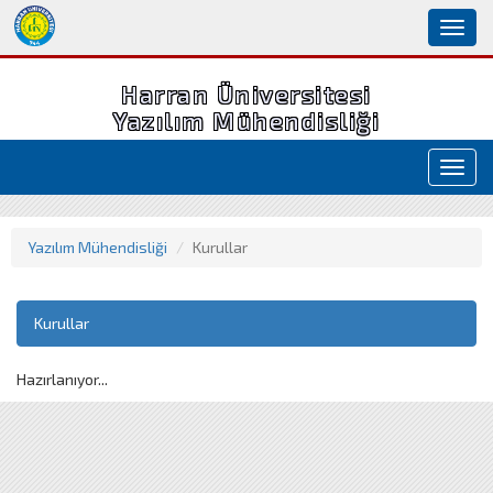
Toggl
naviga
Harran Üniversitesi
Yazılım Mühendisliği
Toggl
navig
Yazılım Mühendisliği
Kurullar
Kurullar
Hazırlanıyor...